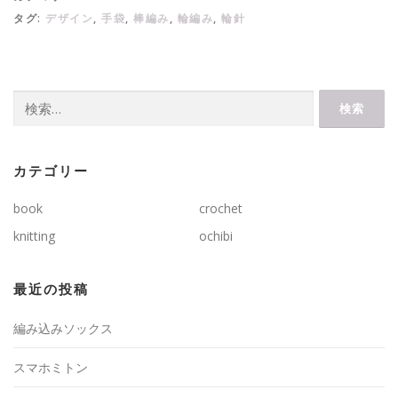
タグ:
デザイン
,
手袋
,
棒編み
,
輪編み
,
輪針
検
索:
カテゴリー
book
crochet
knitting
ochibi
最近の投稿
編み込みソックス
スマホミトン