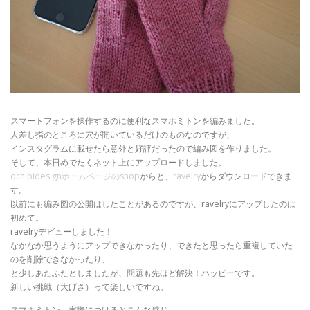
スマートフォンを操作するのに便利なスマホミトンを編みました。
人差し指のところに穴が開いているだけのものなのですが、
インスタグラムに載せたら意外と好評だったので編み図を作りました。
そして、本日めでたくネット上にアップロードしました。
ochibidesignホームページのshop
からと、
ravelry
からダウンロードできま
す。
以前にも編み図の公開はしたことがあるのですが、ravelryにアップしたのは
初めて。
ravelryデビューしました！
なかなか思うようにアップできなかったり、できたと思ったら重複していた
のを削除できなかったり、
と少しあたふたとしましたが、問題も先ほど解決！ハッピーです。
新しい挑戦（大げさ）って楽しいですね。
スマホミトン、実際につけるとこんな感じ。