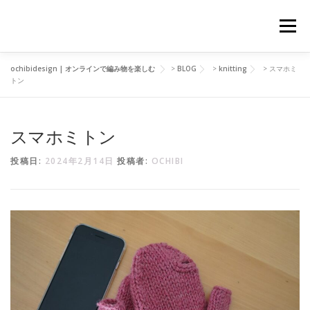
コ
ン
メニュー
テ
ン
ツ
ochibidesign | オンラインで編み物を楽しむ
>
BLOG
>
knitting
>
スマホミ
へ
ABOUT
PROFILE
BLOG
INSTAGRAM
トン
ス
キ
ッ
プ
スマホミトン
SERVICE
GALLERY
CONTACT
投稿日:
2024年2月14日
投稿者:
OCHIBI