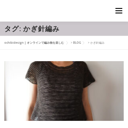
コ
ン
メニュー
テ
ン
ツ
タグ:
かぎ針編み
へ
ABOUT
PROFILE
BLOG
INSTAGRAM
ス
キ
ochibidesign | オンラインで編み物を楽しむ
>
BLOG
>
かぎ針編み
ッ
プ
SERVICE
GALLERY
CONTACT